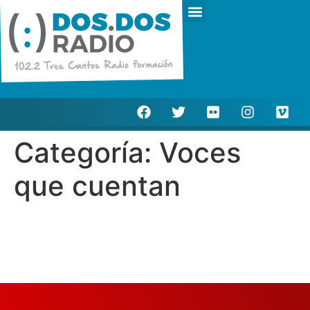
Escucha en directo
Actualidad Municipal
Categoría:
Voces
que cuentan