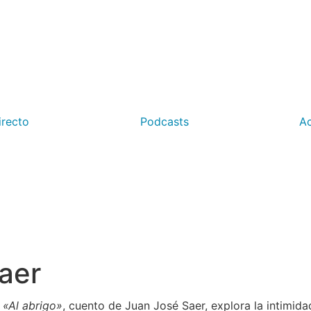
irecto
Podcasts
Ac
Saer
o
«Al abrigo»
, cuento de Juan José Saer, explora la intimidad