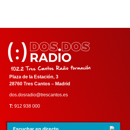
Plaza de la Estación, 3
28760 Tres Cantos – Madrid
dos.dosradio@trescantos.es
T:
912 938 000
Escuchar en directo