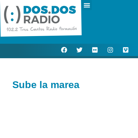
Escucha en directo
Actualidad Municipal
Sube la marea