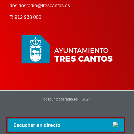
dos.dosradio@trescantos.es
T:
912 938 000
dospuntodosradio.es | 2024
Escuchar en directo