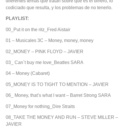
diferentes temas que tratan sobre qué es el dinero, lo
codiciado que resulta, y los problemas de no tenerlo.
PLAYLIST:
00_Put it on the ritz_Fred Aistair
01 – Musicales 3C – Money, money, money
02_MONEY – PINK FLOYD – JAVIER
03_ Can`t buy me love_Beatles SARA
04 – Money (Cabaret)
05_MONEY IS TO TIGHT TO MENTION – JAVIER
06_ Money, that’s what I want – Barret Strong SARA
07_Money for nothing_Dire Straits
08_TAKE THE MONEY AND RUN – STEVE MILLER –
JAVIER