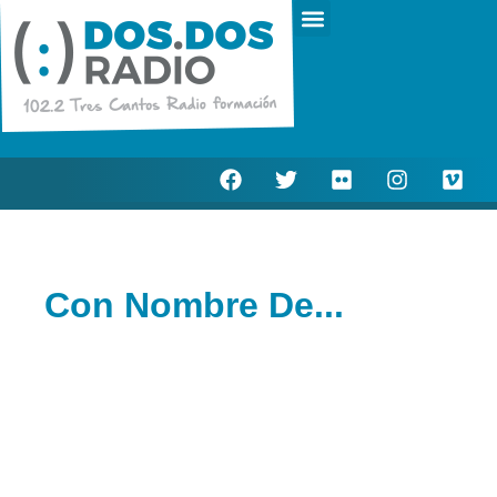
Escucha en directo
Actualidad Municipal
Con Nombre De...