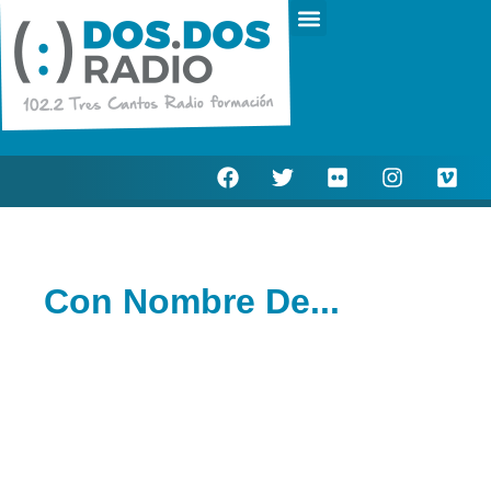
Escucha en directo
Actualidad Municipal
Con Nombre De...