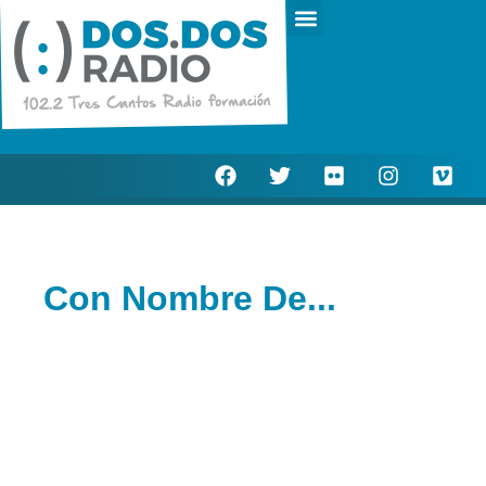
Escucha en directo
Actualidad Municipal
Con Nombre De...