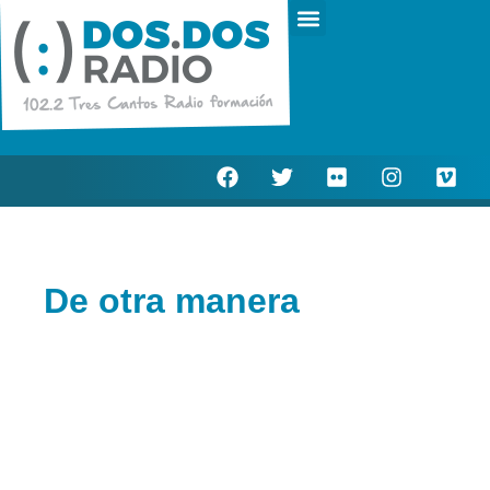
Escucha en directo
Actualidad Municipal
De otra manera