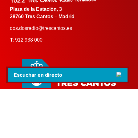
Plaza de la Estación, 3
28760 Tres Cantos – Madrid
dos.dosradio@trescantos.es
T:
912 938 000
Escuchar en directo
dospuntodosradio.es | 2024