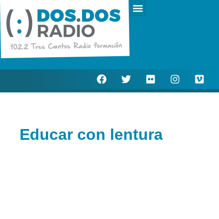
Escucha en directo
Actualidad Municipal
Educar con lentura