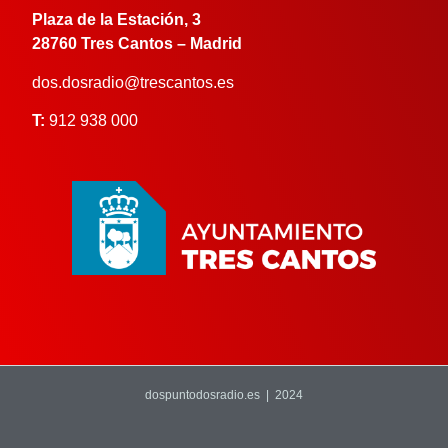
Plaza de la Estación, 3
28760 Tres Cantos – Madrid
dos.dosradio@trescantos.es
T:
912 938 000
dospuntodosradio.es | 2024