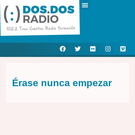
Escucha en directo
Actualidad Municipal
Érase nunca empezar