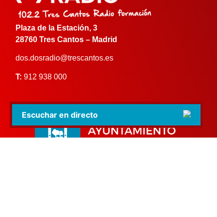
Plaza de la Estación, 3
28760 Tres Cantos – Madrid
dos.dosradio@trescantos.es
T:
912 938 000
Escuchar en directo
dospuntodosradio.es | 2024