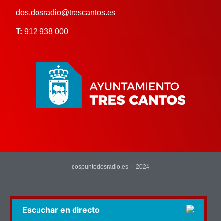
dos.dosradio@trescantos.es
T:
912 938 000
dospuntodosradio.es | 2024
Escuchar en directo