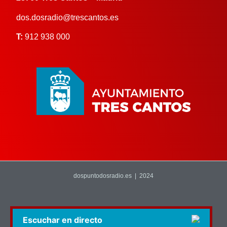
dos.dosradio@trescantos.es
T:
912 938 000
dospuntodosradio.es | 2024
Escuchar en directo