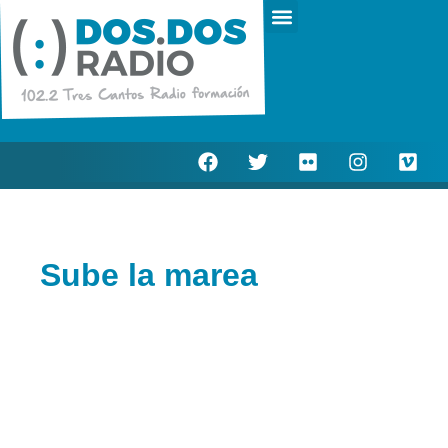
Escucha en directo
Actualidad Municipal
Sube la marea