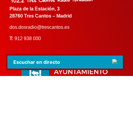
Plaza de la Estación, 3
28760 Tres Cantos – Madrid
dos.dosradio@trescantos.es
T:
912 938 000
Escuchar en directo
dospuntodosradio.es | 2024