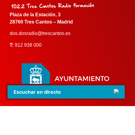
Plaza de la Estación, 3
28760 Tres Cantos – Madrid
dos.dosradio@trescantos.es
T:
912 938 000
Escuchar en directo
dospuntodosradio.es | 2024