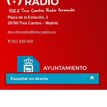
Plaza de la Estación, 3
28760 Tres Cantos – Madrid
dos.dosradio@trescantos.es
T:
912 938 000
Escuchar en directo