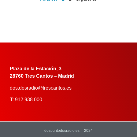
Plaza de la Estación, 3
28760 Tres Cantos – Madrid
dos.dosradio@trescantos.es
T:
912 938 000
dospuntodosradio.es | 2024